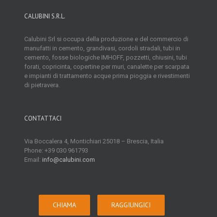
CALUBINI S.R.L.
Calubini Srl si occupa della produzione e del commercio di
manufatti in cemento, grandivasi, cordoli stradali, tubi in
cemento, fosse biologiche IMHOFF, pozzetti, chiusini, tubi
forati, copricinta, copertine per muri, canalette per scarpata
e impianti di trattamento acque prima pioggia e rivestimenti
di pietravera.
CONTATTACI
Via Boccalera 4, Montichiari 25018 – Brescia, Italia
Phone: +39 030 961793
Email:
info@calubini.com
CHIAMA
RAGGIUNGICI